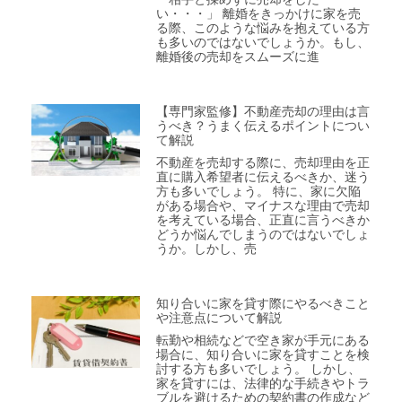
い・・・」 離婚をきっかけに家を売
る際、このような悩みを抱えている方
も多いのではないでしょうか。もし、
離婚後の売却をスムーズに進
【専門家監修】不動産売却の理由は言
うべき？うまく伝えるポイントについ
て解説
不動産を売却する際に、売却理由を正
直に購入希望者に伝えるべきか、迷う
方も多いでしょう。 特に、家に欠陥
がある場合や、マイナスな理由で売却
を考えている場合、正直に言うべきか
どうか悩んでしまうのではないでしょ
うか。しかし、売
知り合いに家を貸す際にやるべきこと
や注意点について解説
転勤や相続などで空き家が手元にある
場合に、知り合いに家を貸すことを検
討する方も多いでしょう。 しかし、
家を貸すには、法律的な手続きやトラ
ブルを避けるための契約書の作成など