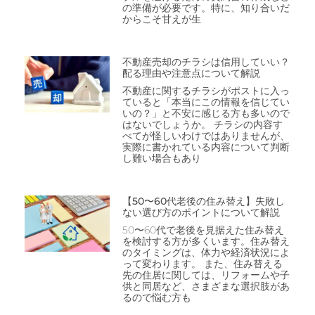
の準備が必要です。特に、知り合いだ
からこそ甘えが生
不動産売却のチラシは信用していい？
配る理由や注意点について解説
不動産に関するチラシがポストに入っ
ていると「本当にこの情報を信じてい
いの？」と不安に感じる方も多いので
はないでしょうか。 チラシの内容す
べてが怪しいわけではありませんが、
実際に書かれている内容について判断
し難い場合もあり
【50〜60代老後の住み替え】失敗し
ない選び方のポイントについて解説
50〜60代で老後を見据えた住み替え
を検討する方が多くいます。住み替え
のタイミングは、体力や経済状況によ
って変わります。 また、住み替える
先の住居に関しては、リフォームや子
供と同居など、さまざまな選択肢があ
るので悩む方も