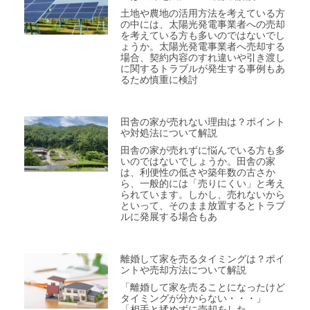
土地や農地の活用方法を考えている方
の中には、太陽光発電事業者への売却
を考えている方も多いのではないでし
ょうか。太陽光発電事業者へ売却する
場合、契約内容のすれ違いや引き渡し
に関するトラブルが発生する事例もあ
るため慎重に検討
田舎の家が売れない理由は？ポイント
や対処法について解説
田舎の家が売れずに悩んでいる方も多
いのではないでしょうか。田舎の家
は、利便性の低さや築年数の古さか
ら、一般的には「売りにくい」と考え
られています。しかし、売れないから
といって、そのまま放置するとトラブ
ルに発展する場合もあ
離婚して家を売るタイミングは？ポイ
ントや売却方法について解説
「離婚して家を売ることになったけど
タイミングが分からない・・・」
「相手と揉めずに売却をした