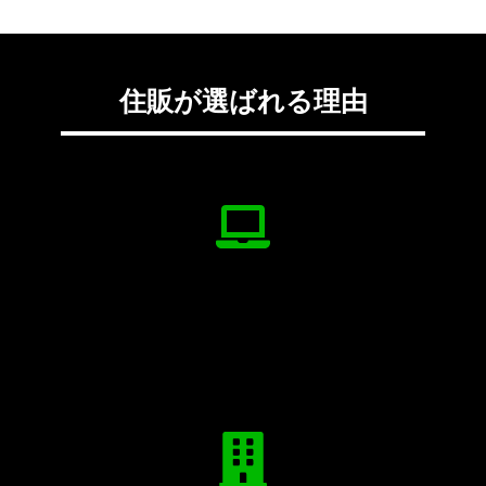
住販が選ばれる理由
オンライン面談対応
県外でも現地訪問が困難な方、ZOOMやLine
などでご相談可能です。