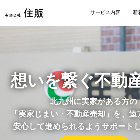
住販
サービス内容
新
有限会社
想いを繋ぐ不動
北九州に実家がある方の
「実家じまい・不動産売却」を、遠
安心して進められるようサポート