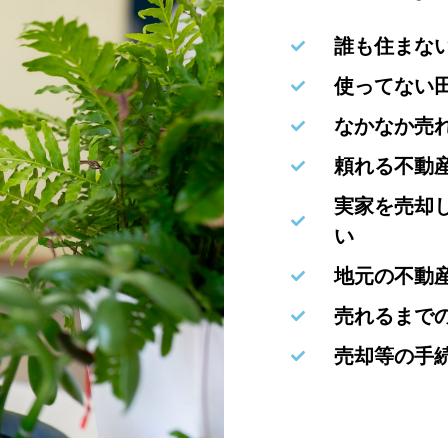
誰も住まな
使ってない
なかなか売
頼れる不動
実家を売却
い
地元の不動
売れるまで
売却等の手